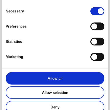
Consent
Necessary
Selection
Preferences
Statistics
Book Online
Marketing
Vérifiez la disponibilités de nos
chambres pour vos dates de séjour et
Réservez rapidement en ligne.
Allow all
Allow selection
BOOK ONLINE NOW
Deny