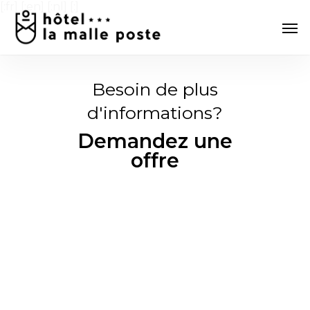
Skip
[:fr]
[:en] [:nl] [:]
Men
to
main
content
Besoin de plus
d'informations?
Demandez une
offre